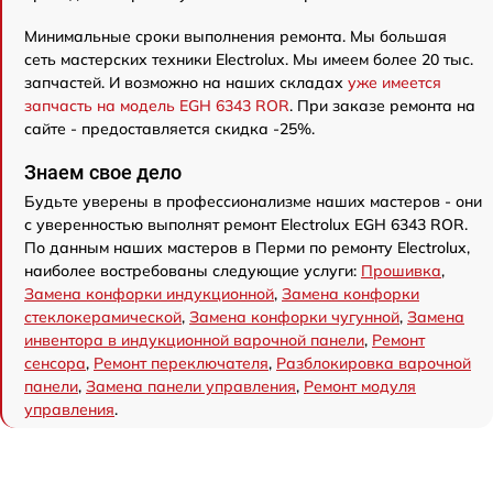
Минимальные сроки выполнения ремонта. Мы большая
сеть мастерских техники Electrolux. Мы имеем более 20 тыс.
запчастей. И возможно на наших складах
уже имеется
запчасть на модель EGH 6343 ROR
. При заказе ремонта на
сайте - предоставляется скидка -25%.
Знаем свое дело
Будьте уверены в профессионализме наших мастеров - они
с уверенностью выполнят ремонт Electrolux EGH 6343 ROR.
По данным наших мастеров в Перми по ремонту Electrolux,
наиболее востребованы следующие услуги:
Прошивка
,
Замена конфорки индукционной
,
Замена конфорки
стеклокерамической
,
Замена конфорки чугунной
,
Замена
инвентора в индукционной варочной панели
,
Ремонт
сенсора
,
Ремонт переключателя
,
Разблокировка варочной
панели
,
Замена панели управления
,
Ремонт модуля
управления
.